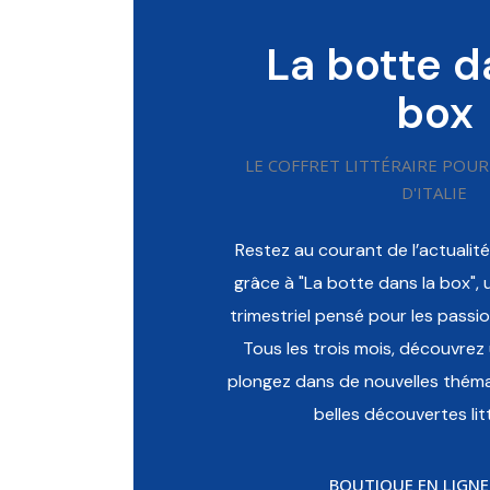
La botte d
box
LE COFFRET LITTÉRAIRE POUR
D'ITALIE
Restez au courant de l’actualité 
grâce à "La botte dans la box", u
trimestriel pensé pour les passi
Tous les trois mois, découvrez
plongez dans de nouvelles théma
belles découvertes litt
box (IT)
La botte dans l
50,00
€
BOUTIQUE EN LIGNE