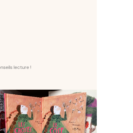
seils lecture !
COUPS DE CŒUR