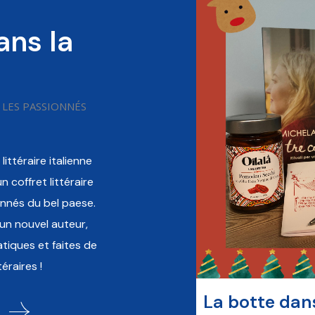
ans la
 LES PASSIONNÉS
littéraire italienne
n coffret littéraire
onnés du bel paese.
 un nouvel auteur,
tiques et faites de
éraires !
a box (FR)
La botte dans
50,00
€